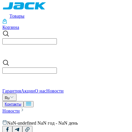
Товары
Корзина
Гарантия
Акции
О нас
Новости
Ru
Контакты
Новости
NaN-undefined NaN год - NaN день