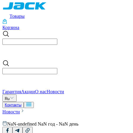
Товары
Корзина
Гарантия
Акции
О нас
Новости
Ru
Контакты
Новости
NaN-undefined NaN год - NaN день