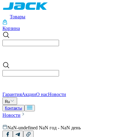
Товары
Корзина
Гарантия
Акции
О нас
Новости
Ru
Контакты
Новости
NaN-undefined NaN год - NaN день