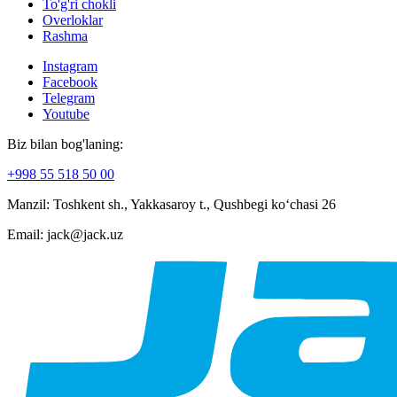
To'g'ri chokli
Overloklar
Rashma
Instagram
Facebook
Telegram
Youtube
Biz bilan bog'laning:
+998 55 518 50 00
Manzil: Toshkent sh., Yakkasaroy t., Qushbegi koʻchasi 26
Email: jack@jack.uz