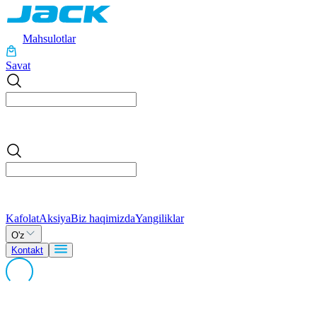
Mahsulotlar
Savat
Kafolat
Aksiya
Biz haqimizda
Yangiliklar
O'z
Kontakt