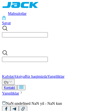
Mahsulotlar
Savat
Kafolat
Aksiya
Biz haqimizda
Yangiliklar
O'z
Kontakt
Yangiliklar
NaN-undefined NaN yil - NaN kun