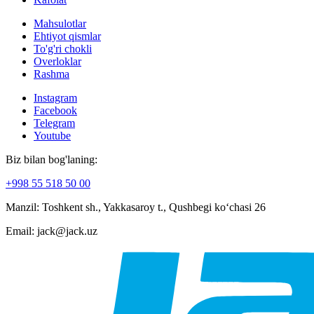
Mahsulotlar
Ehtiyot qismlar
To'g'ri chokli
Overloklar
Rashma
Instagram
Facebook
Telegram
Youtube
Biz bilan bog'laning:
+998 55 518 50 00
Manzil: Toshkent sh., Yakkasaroy t., Qushbegi koʻchasi 26
Email: jack@jack.uz