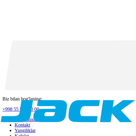
Biz bilan bog'laning:
+998 55 518 50 00
Jack haqida
Kontakt
Yangiliklar
Kafolat